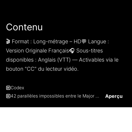
Contenu
🎬 Format : Long-métrage – HD💬 Langue : 
Version Originale Français🎧 Sous-titres 
disponibles : Anglais (VTT) — Activables via le 
bouton "CC" du lecteur vidéo.
Codex
Aperçu
42 parallèles impossibles entre le Major de Halo et un « super-soldat » dans la vraie vie.mp4